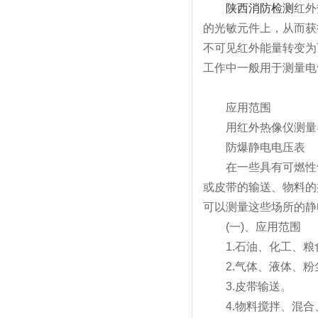
陕西消防检测
红外
的光敏元件上，从而
不可见红外能量转变为可
工作中一般用于测量电气火
应用范围
用红外热像仪测量导
防爆静电电压表
在一些具有可燃性气
或皮带的输送、物
可以测量这些场所的静电电压
(一)、应用范围
1.石油、化工
2.气体、液体、
3.皮带输送。
4.物料搅拌、混合