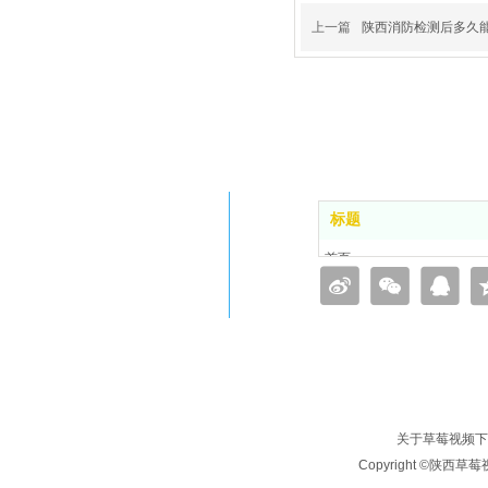
上一篇
陕西消防检测后多久
标题
首页
品牌简介
业务范围
工程案例
新闻动态
联系草莓视频下载安装黄
关于草莓视频下
Copyright ©陕西