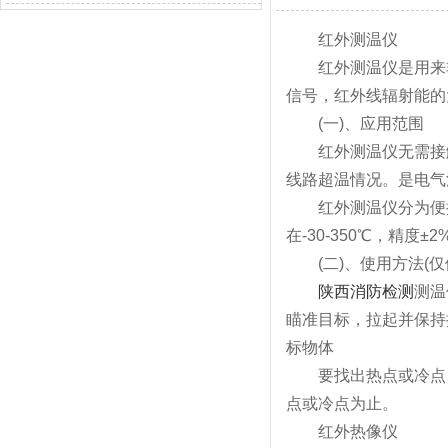
红外测温仪
红外测温仪是用来
信号，红外线辐射能的
(一)、应用范围
红外测温仪无需接触即
线路超温情况。是电
红外测温仪分为便
在-30-350℃，精
(二)、使用方法(仅
陕西消防检测
测温
瞄准目标，拉起并
标物体
要找出热点或冷点，
点或冷点为止。
红外热像仪